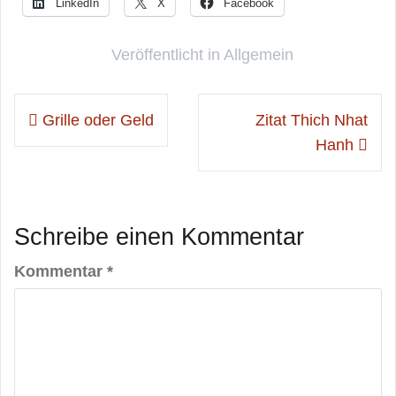
LinkedIn
X
Facebook
Veröffentlicht in
Allgemein
Beitragsnavigation
Grille oder Geld
Zitat Thich Nhat
Hanh
Schreibe einen Kommentar
Kommentar
*