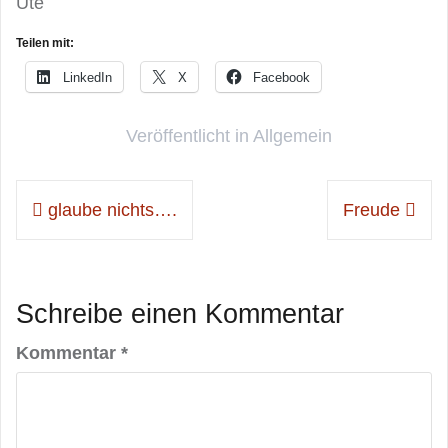
Ute
Teilen mit:
LinkedIn
X
Facebook
Veröffentlicht in
Allgemein
Beitragsnavigation
glaube nichts….
Freude
Schreibe einen Kommentar
Kommentar
*