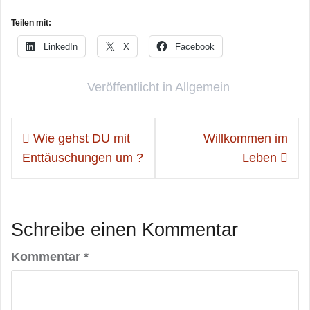
Teilen mit:
LinkedIn
X
Facebook
Veröffentlicht in
Allgemein
Beitragsnavigation
Wie gehst DU mit
Willkommen im
Enttäuschungen um ?
Leben
Schreibe einen Kommentar
Kommentar
*