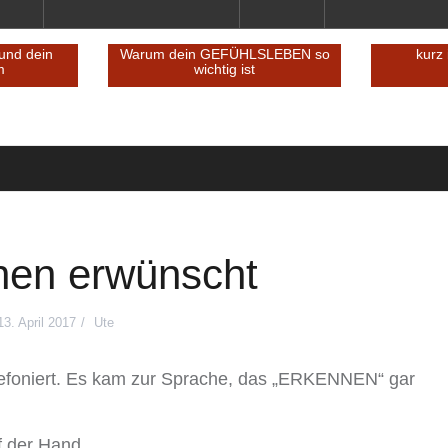
Reminder an dich – und dein
Warum dein
inneres Team
wi
ehungen
hen erwünscht
13. April 2017
Ute
elefoniert. Es kam zur Sprache, das „ERKENNEN“ gar
f der Hand.