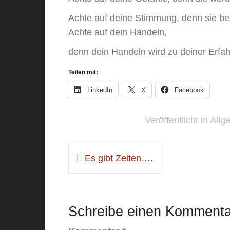
Achte auf deine Stimmung, denn sie be
Achte auf dein Handeln,
denn dein Handeln wird zu deiner Erfa
Teilen mit:
LinkedIn
X
Facebook
Veröffentlicht in
Allg
Beitragsnavigation
Es gibt Zeiten….
Schreibe einen Kommenta