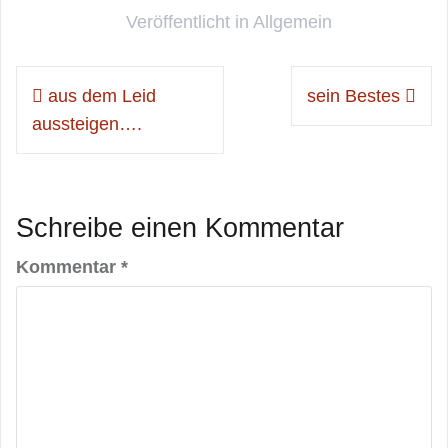
Veröffentlicht in
Allgemein
Beitragsnavigation
aus dem Leid
sein Bestes
aussteigen….
Schreibe einen Kommentar
Kommentar
*