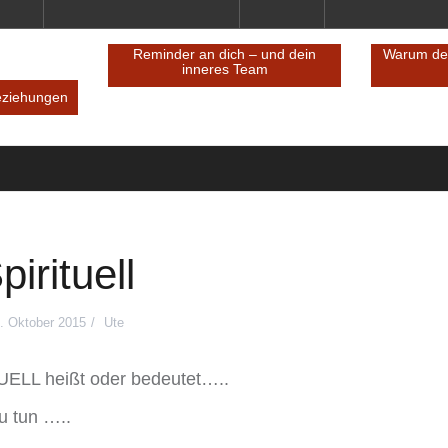
Reminder an dich – und dein
Warum de
inneres Team
eziehungen
pirituell
. Oktober 2015
Ute
UELL heißt oder bedeutet…..
u tun …..