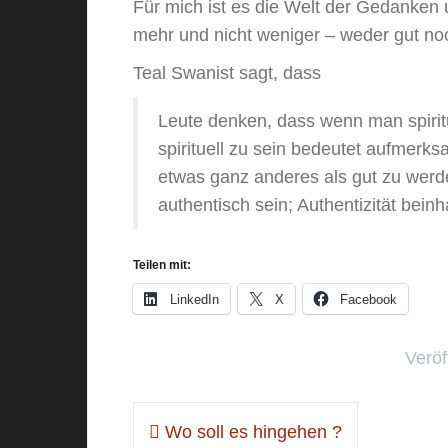
Für mich ist es die Welt der Gedanken u
mehr und nicht weniger – weder gut no
Teal Swanist sagt, dass
Leute denken, dass wenn man spiritu
spirituell zu sein bedeutet aufmerk
etwas ganz anderes als gut zu wer
authentisch sein; Authentizität bein
Teilen mit:
LinkedIn
X
Facebook
Veröf
Beitragsnavigation
Wo soll es hingehen ?