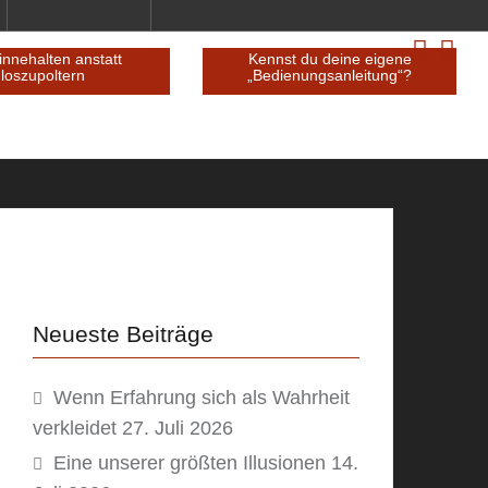
BEN so
kurz innehalten anstatt
Kennst du
loszupoltern
„Bedienun
Neueste Beiträge
Wenn Erfahrung sich als Wahrheit
verkleidet
27. Juli 2026
Eine unserer größten Illusionen
14.