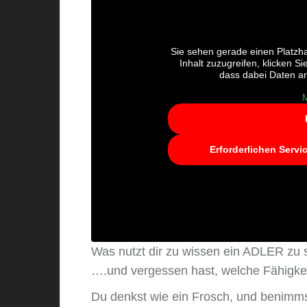
Sie sehen gerade einen Platzha
Inhalt zuzugreifen, klicken Si
dass dabei Daten an
M
Erforderlichen Servi
Was nutzt dir zu wissen ein ADLER zu
….und vergessen hast, welche Fähigke
Du denkst wie ein Frosch, und benimms