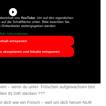
lterinhalt von
YouTube
. Um auf den eigentlichen
e auf die Schaltfläche unten. Bitte beachten Sie,
 Drittanbieter weitergegeben werden.
ehr Informationen
Inhalt entsperren
ce akzeptieren und Inhalte entsperren
 sein – wenn du unter Fröschen aufgewachsen bist
iten IN DIR stecken ???
t dich wie ein Frosch – weil um dich herum NUR