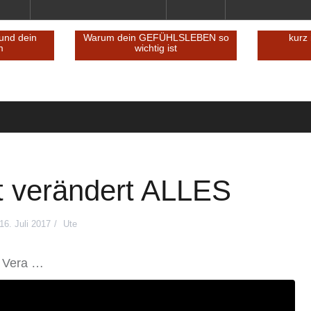
Reminder an dich – und dein
Warum dein GEFÜHLSLE
inneres Team
wichtig ist
t verändert ALLES
16. Juli 2017
Ute
en Vera …