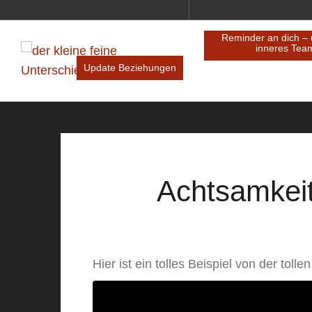
nnenwelt trifft Außenwelt
Update Beziehungen
Achtsamkei
Hier ist ein tolles Beispiel von der toll