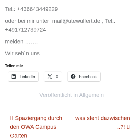
Tel.: +436643449229
oder bei mir unter mail@utewulfert.de , Tel.:
+491712739724
melden …….
Wir seh´n uns
Teilen mit:
LinkedIn
X
Facebook
Veröffentlicht in
Allgemein
Beitragsnavigation
Spaziergang durch
was steht dazwischen
den OWA Campus
..?!
Garten