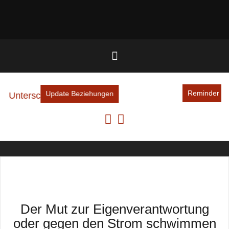
Reminder an dich – und dein inneres Team
n
Der Mut zur Eigenverantwortung
oder gegen den Strom schwimmen