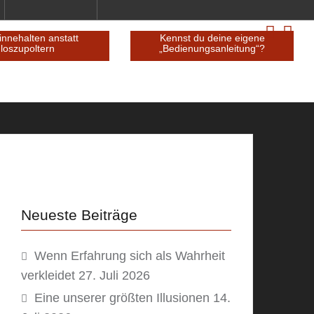
HLSLEBEN so
kurz innehalten anstatt
Ke
ist
loszupoltern
„B
Neueste Beiträge
Wenn Erfahrung sich als Wahrheit
verkleidet
27. Juli 2026
Eine unserer größten Illusionen
14.