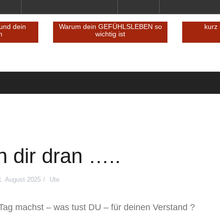
Reminder an dich – und dein
Warum dein GEFÜ
inneres Team
wichtig 
en
n dir dran …..
1. August 2025
Ute
Tag machst – was tust DU – für deinen Verstand ?