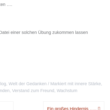
rten ….
io Datei einer solchen Übung zukommen lassen
log
,
Welt der Gedanken
Markiert mit
innere Stärke
,
inden
,
Verstand zum Freund
,
Wachstum
Ein großes Hindernis …..