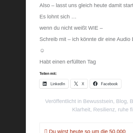
Also – lasst uns gleich heute damit sta
Es lohnt sich …
wenn du nicht weißt WIE –
Schreib mit – ich könnte dir eine Aud
☺️
Habt einen erfüllten Tag
Teilen mit:
LinkedIn
X
Facebook
Veröffentlicht in
Bewusstsein
,
Blog
,
B
Klarheit
,
Resilienz
,
ruhe f
Beitragsnavigation
Du wirst heute so um die 50.000