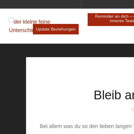
Innenwelt trifft Außenwelt
Update Beziehung
Bleib a
1
Bei allem was du so den lieben langen 