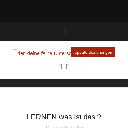
Rem
Update Beziehungen
LERNEN was ist das ?
12. Januar 2018
Ute