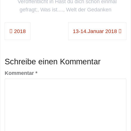
Veröffentlicht in
Hast du dich schon einmal
gefragt;
,
Was ist....
,
Welt der Gedanken
Beitragsnavigation
2018
13-14.Januar 2018
Schreibe einen Kommentar
Kommentar
*