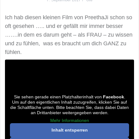
Ich hab diesen kleinen Film von PreethaJi schon so
oft gesehen ….. und er gefällt mir immer besser
…….in dem es darum geht – als FRAU – zu wissen
und zu fühlen, was es braucht um dich GANZ zu
fühlen.
Sie sehen gerade einen Platzhalterinhalt von
Facebook
.
Um auf den eigentlichen Inhalt zuzugreifen, klicken Sie auf
die Schaltfläche unten. Bitte beachten Sie, dass dabei Daten
an Drittanbieter weitergegeben werden.
Mehr Informationen
Inhalt entsperren