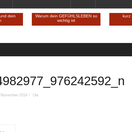
und dein
Warum dein GEFÜHLSLEBEN so
kurz 
m
wichtig ist
4982977_976242592_n
 November 2014
Ute