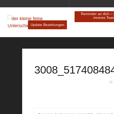
Reminder an dich – 
inneres Tea
Update Beziehungen
3008_51740848
16.
Beitragsnavigation