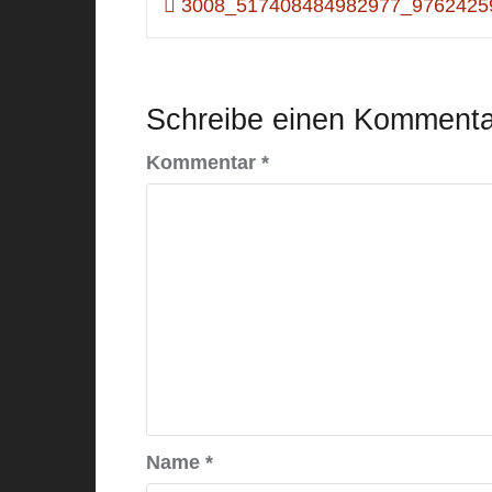
3008_517408484982977_9762425
Schreibe einen Kommenta
Kommentar
*
Name
*