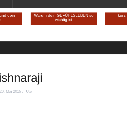
h – und dein
Warum dein GEFÜHLSLEBEN so
k
 Team
wichtig ist
ishnaraji
20. Mai 2015
Ute